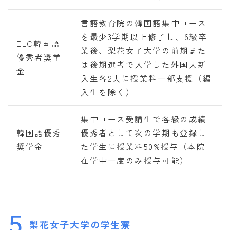
言語教育院の韓国語集中コース
を最少3学期以上修了し、6級卒
ELC韓国語
業後、梨花女子大学の前期また
優秀者奨学
は後期選考で入学した外国人新
金
入生各2人に授業料一部支援（編
入生を除く）
集中コース受講生で各級の成績
韓国語優秀
優秀者として次の学期も登録し
奨学金
た学生に授業料50%授与（本院
在学中一度のみ授与可能）
5
梨花女子大学の学生寮